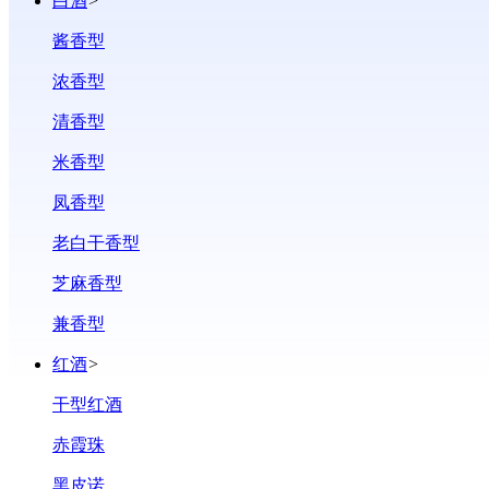
白酒
>
酱香型
浓香型
清香型
米香型
凤香型
老白干香型
芝麻香型
兼香型
红酒
>
干型红酒
赤霞珠
黑皮诺