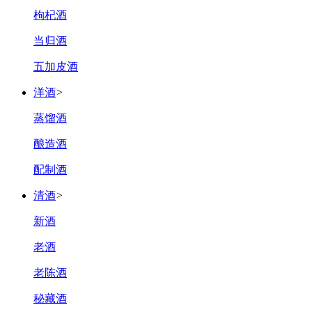
枸杞酒
当归酒
五加皮酒
洋酒
>
蒸馏酒
酿造酒
配制酒
清酒
>
新酒
老酒
老陈酒
秘藏酒