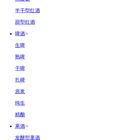
半干型红酒
甜型红酒
啤酒
>
生啤
熟啤
干啤
扎啤
原浆
纯生
精酿
果酒
>
发酵型果酒