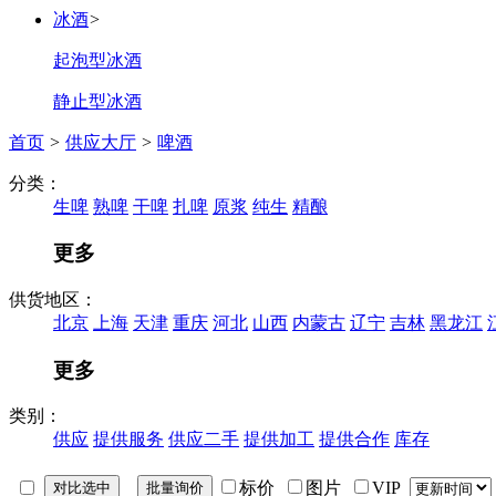
冰酒
>
起泡型冰酒
静止型冰酒
首页
>
供应大厅
>
啤酒
分类：
生啤
熟啤
干啤
扎啤
原浆
纯生
精酿
更多
供货地区：
北京
上海
天津
重庆
河北
山西
内蒙古
辽宁
吉林
黑龙江
更多
类别：
供应
提供服务
供应二手
提供加工
提供合作
库存
标价
图片
VIP