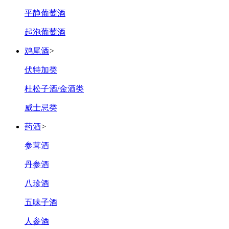
平静葡萄酒
起泡葡萄酒
鸡尾酒
>
伏特加类
杜松子酒/金酒类
威士忌类
药酒
>
参茸酒
丹参酒
八珍酒
五味子酒
人参酒