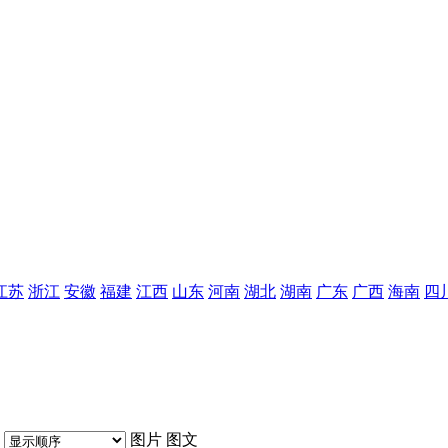
江苏
浙江
安徽
福建
江西
山东
河南
湖北
湖南
广东
广西
海南
四
图片
图文