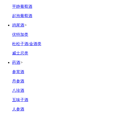
平静葡萄酒
起泡葡萄酒
鸡尾酒
>
伏特加类
杜松子酒/金酒类
威士忌类
药酒
>
参茸酒
丹参酒
八珍酒
五味子酒
人参酒