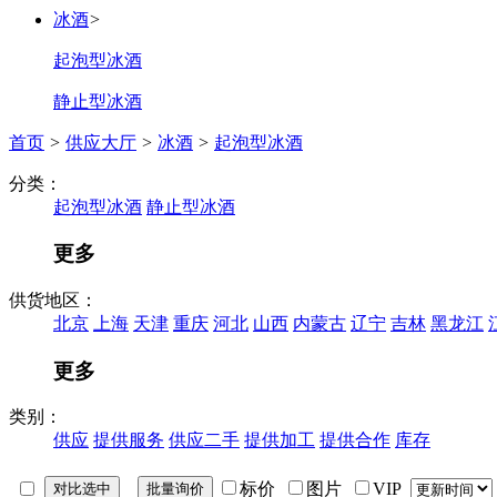
冰酒
>
起泡型冰酒
静止型冰酒
首页
>
供应大厅
>
冰酒
>
起泡型冰酒
分类：
起泡型冰酒
静止型冰酒
更多
供货地区：
北京
上海
天津
重庆
河北
山西
内蒙古
辽宁
吉林
黑龙江
更多
类别：
供应
提供服务
供应二手
提供加工
提供合作
库存
标价
图片
VIP