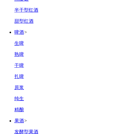
半干型红酒
甜型红酒
啤酒
>
生啤
熟啤
干啤
扎啤
原浆
纯生
精酿
果酒
>
发酵型果酒