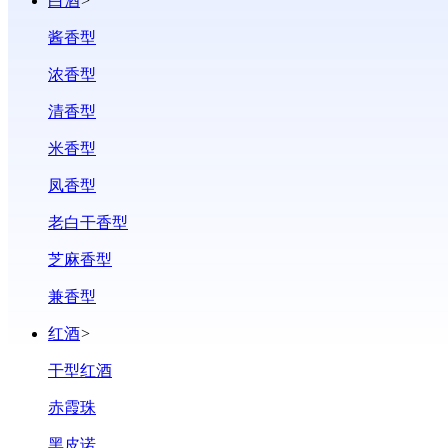
白酒
>
酱香型
浓香型
清香型
米香型
凤香型
老白干香型
芝麻香型
兼香型
红酒
>
干型红酒
赤霞珠
黑皮诺