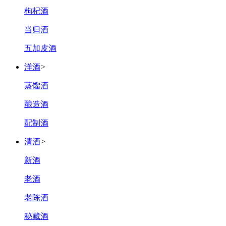
枸杞酒
当归酒
五加皮酒
洋酒
>
蒸馏酒
酿造酒
配制酒
清酒
>
新酒
老酒
老陈酒
秘藏酒