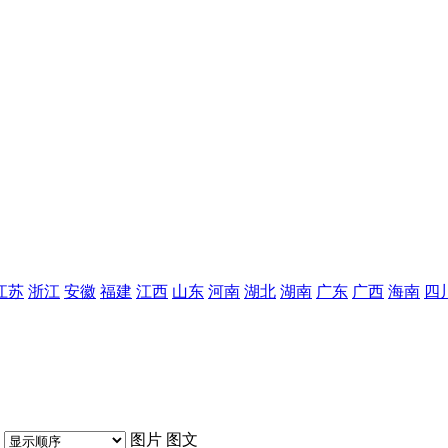
江苏
浙江
安徽
福建
江西
山东
河南
湖北
湖南
广东
广西
海南
四
图片
图文