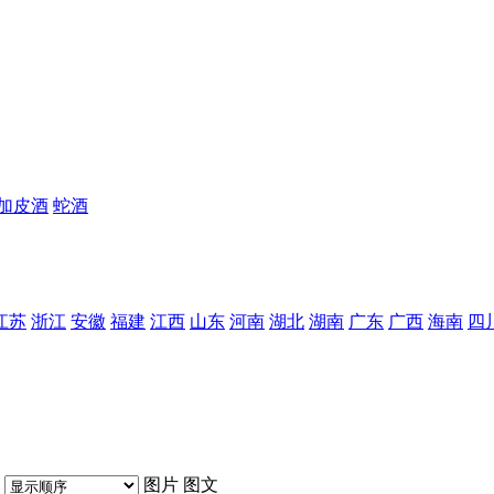
加皮酒
蛇酒
江苏
浙江
安徽
福建
江西
山东
河南
湖北
湖南
广东
广西
海南
四
图片
图文