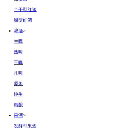
半干型红酒
甜型红酒
啤酒
>
生啤
熟啤
干啤
扎啤
原浆
纯生
精酿
果酒
>
发酵型果酒