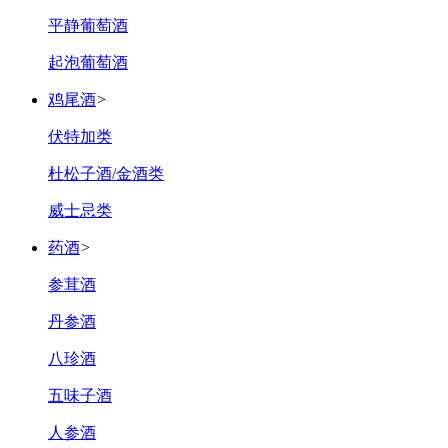
平静葡萄酒
起泡葡萄酒
鸡尾酒
>
伏特加类
杜松子酒/金酒类
威士忌类
药酒
>
参茸酒
丹参酒
八珍酒
五味子酒
人参酒