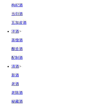
枸杞酒
当归酒
五加皮酒
洋酒
>
蒸馏酒
酿造酒
配制酒
清酒
>
新酒
老酒
老陈酒
秘藏酒