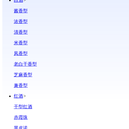
白酒
>
酱香型
浓香型
清香型
米香型
凤香型
老白干香型
芝麻香型
兼香型
红酒
>
干型红酒
赤霞珠
黑皮诺