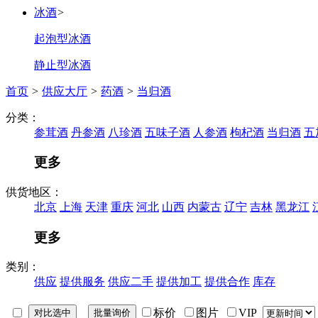
冰酒
>
起泡型冰酒
静止型冰酒
首页
>
供应大厅
>
药酒
>
当归酒
分类：
参茸酒
丹参酒
八珍酒
五味子酒
人参酒
枸杞酒
当归酒
五
更多
供货地区：
北京
上海
天津
重庆
河北
山西
内蒙古
辽宁
吉林
黑龙江
更多
类别：
供应
提供服务
供应二手
提供加工
提供合作
库存
标价
图片
VIP